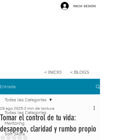
INICIA SESIÓN
< INICIO
< BLOGS
Entrada
Todas las Categorías
29 ago 2025
3 min de lectura
Todas las Categorías
Tomar el control de tu vida:
Mentoring
desapego, claridad y rumbo propio
Soft Skills
Obtuvo NaN de 5 estrellas.