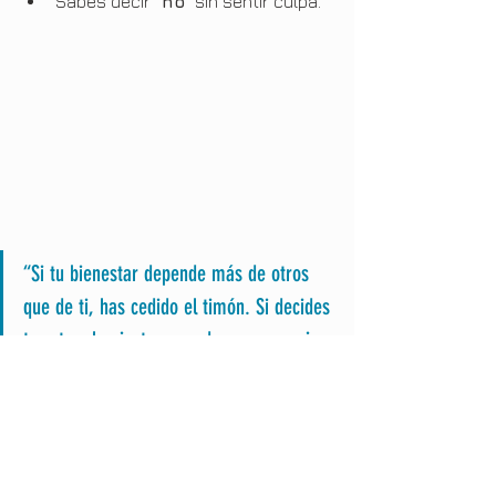
Sabes decir 
“no”
 sin sentir culpa.
“Si tu bienestar depende más de otros 
que de ti, has cedido el timón. Si decides 
tu ruta y la ajustas cuando es necesario, 
estás gobernando tu vida.”
Conclusión