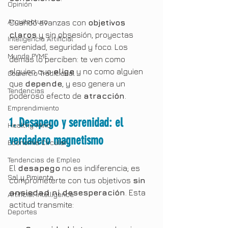
Opinión
Arquitectura
Cuando avanzas con 
objetivos 
claros
 y sin obsesión, proyectas 
Inteligencia Artificial
serenidad, seguridad y foco. Los 
Mundo PYME
demás lo perciben: te ven como 
alguien que 
elige
 y no como alguien 
Comercio Tradicional
que 
depende
, y eso genera un 
Tendencias
poderoso efecto de 
atracción
.
Emprendimiento
1. Desapego y serenidad: el 
Healthy Mind
verdadero magnetismo
Economia Circular
Tendencias de Empleo
El 
desapego
 no es indiferencia; es 
Sal y Pimienta
comprometerte con tus objetivos 
sin 
ansiedad ni desesperación
. Esta 
Artificial Intelligence
actitud transmite:
Deportes