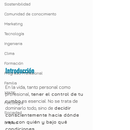
Sostenibilidad
Comunidad de conocimiento
Marketing
Tecnología
Ingenieria
Clima
Formación
Introducción
Progreso Profesional
Familia
En la vida, tanto personal como 
XPATS
profesional, 
tener el control de tu 
rumbo
 es esencial. No se trata de 
Psicología
dominarlo todo, sino de 
decidir 
Sociedad
conscientemente hacia dónde 
vas, con quién y bajo qué 
Empleo
condiciones
.