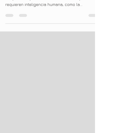
máquinas capaces de realizar tareas que
requieren inteligencia humana, como la
resolución de problemas, el reconocimiento de
patrones y la toma de decisiones.