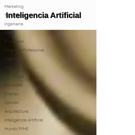
Marketing
Inteligencia Artificial
Tecnología
Ingenieria
Clima
Formación
Progreso Profesional
Familia
XPATS
Psicología
Sociedad
Empleo
Opinión
Arquitectura
Inteligencia Artificial
Mundo PYME