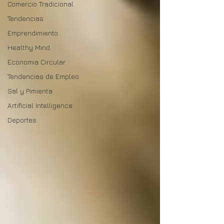
Comercio Tradicional
Tendencias
Emprendimiento
Healthy Mind
Economia Circular
Tendencias de Empleo
Sal y Pimienta
Artificial Intelligence
Deportes