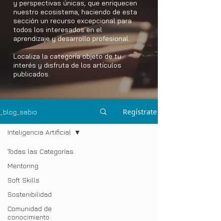
y perspectivas únicas, que enriquecen
nuestro ecosistema, haciendo de esta
sección un recurso excepcional para
todos los interesados en el
aprendizaje y desarrollo profesional.
Localiza la categoría objeto de tu
interés y disfruta de los artículos
publicados.
Regístrate
_blog_sabio
Inteligencia Artificial
Todas las Categorías
Mentoring
Soft Skills
Sostenibilidad
Comunidad de
conocimiento