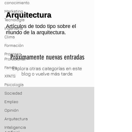
conocimiento
Marketing
Arquitectura
Tecnología
Artículos de todo tipo sobre el
Ingenieria
mundo de la arquitectura.
Clima
Formación
Progreso
Próximamente nuevas entradas
Profesional
Familia
Explora otras categorías en este
blog o vuelve más tarde.
XPATS
Psicología
Sociedad
Empleo
Opinión
Arquitectura
Inteligencia