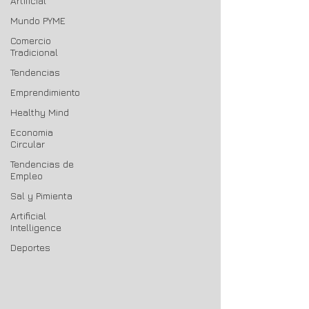
Artificial
Mundo PYME
Comercio
Tradicional
Tendencias
Emprendimiento
Healthy Mind
Economia
Circular
Tendencias de
Empleo
Sal y Pimienta
Artificial
Intelligence
Deportes