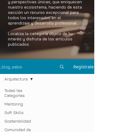
y perspectivas únicas, que enriquecen
nuestro ecosistema, haciendo de esta
sección un recurso excepcional para
todos los interesados en el
aprendizaje y desarrollo profesional.
Localiza la categoría objeto de tu
interés y disfruta de los artículos
publicados.
Regístrate
_blog_sabio
Arquitectura
Todas las
Categorías
Mentoring
Soft Skills
Sostenibilidad
Comunidad de