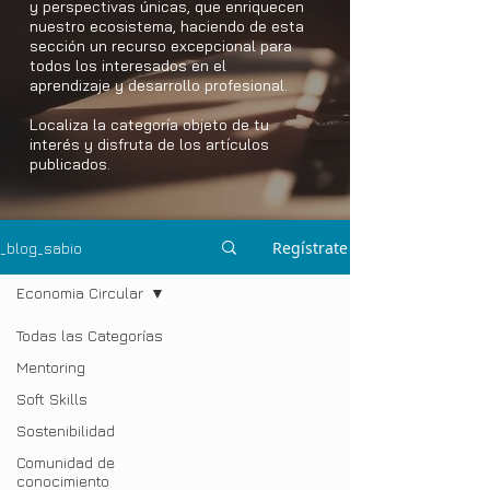
y perspectivas únicas, que enriquecen
nuestro ecosistema, haciendo de esta
sección un recurso excepcional para
todos los interesados en el
aprendizaje y desarrollo profesional.
Localiza la categoría objeto de tu
interés y disfruta de los artículos
publicados.
Regístrate
_blog_sabio
Economia Circular
Todas las Categorías
Mentoring
Soft Skills
Sostenibilidad
Comunidad de
conocimiento