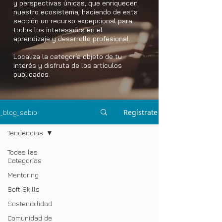
y perspectivas únicas, que enriquecen
nuestro ecosistema, haciendo de esta
sección un recurso excepcional para
todos los interesados en el
aprendizaje y desarrollo profesional.
Localiza la categoría objeto de tu
interés y disfruta de los artículos
publicados.
Regístrate
_blog_sabio
Tendencias
Todas las
Categorías
Mentoring
Soft Skills
Sostenibilidad
Comunidad de