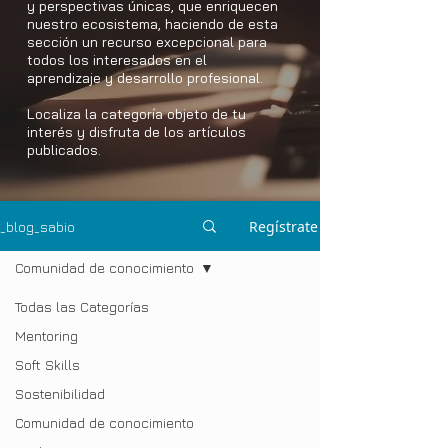
y perspectivas únicas, que enriquecen
nuestro ecosistema, haciendo de esta
sección un recurso excepcional para
todos los interesados en el
aprendizaje y desarrollo profesional.
Localiza la categoría objeto de tu
interés y disfruta de los artículos
publicados.
Regístrate
_blog_sabio
Comunidad de conocimiento
Todas las Categorías
Mentoring
Soft Skills
Sostenibilidad
Comunidad de conocimiento