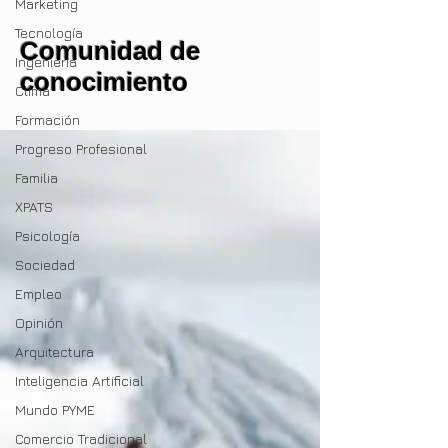
Marketing
Tecnología
Comunidad de
Ingenieria
conocimiento
Clima
Formación
Progreso Profesional
Familia
XPATS
Psicología
Sociedad
Empleo
Opinión
Arquitectura
Inteligencia Artificial
Mundo PYME
Comercio Tradicional