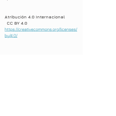
Atribución 4.0 Internacional
CC BY 4.0
https://creativecommons.org/licenses/
by/4.0/
Etiquetas:
Sociedad
Emprendimiento
Psicología
Jorge Jiménez
Sal y Pimienta
Opinión
Psicología