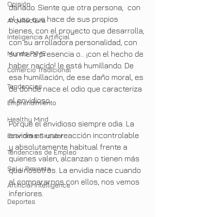
Opinión
dañado. Siente que otra persona,  con 
el uso que hace de sus propios 
Arquitectura
bienes, con el proyecto que desarrolla, 
Inteligencia Artificial
con su arrolladora personalidad, con 
Mundo PYME
su mera presencia o… ¡con el hecho de 
haber nacido! le está humillando. De 
Comercio Tradicional
esa humillación, de ese daño moral, es 
Tendencias
de donde nace el odio que caracteriza 
al envidioso.
Emprendimiento
Healthy Mind
Porque el envidioso siempre odia. La 
envidia es una reacción incontrolable 
Economia Circular
y absolutamente habitual frente a 
Tendencias de Empleo
quienes valen, alcanzan o tienen más 
Sal y Pimienta
que nosotros. La envidia nace cuando 
al compararnos con ellos, nos vemos 
Artificial Intelligence
inferiores.
Deportes