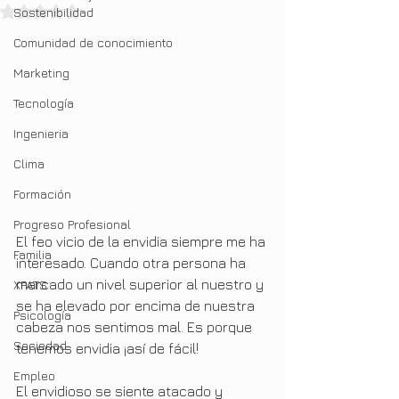
Obtuvo NaN de 5 estrellas.
Sostenibilidad
Comunidad de conocimiento
Marketing
Tecnología
Ingenieria
Clima
Formación
Progreso Profesional
El feo vicio de la envidia siempre me ha 
Familia
interesado. Cuando otra persona ha 
marcado un nivel superior al nuestro y 
XPATS
se ha elevado por encima de nuestra 
Psicología
cabeza nos sentimos mal. Es porque 
Sociedad
tenemos envidia ¡así de fácil!
Empleo
El envidioso se siente atacado y 