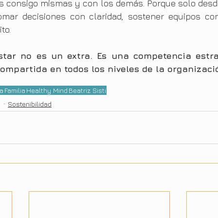
s consigo mismas y con los demás. Porque solo desde 
omar decisiones con claridad, sostener equipos co
to.
estar no es un extra. Es una competencia estra
ompartida en todos los niveles de la organizaci
ía
Familia
Healthy Mind
Beatriz Sisti
g
Sostenibilidad