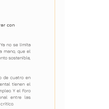
rar con 
a no se limita 
a mano, que el 
to sostenible, 
 de cuatro en 
ntal tienen el 
leo. Y el Foro 
nal entre las 
rítico.