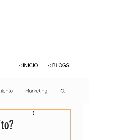
< INICIO
< BLOGS
miento
Marketing
XPATS
ito?