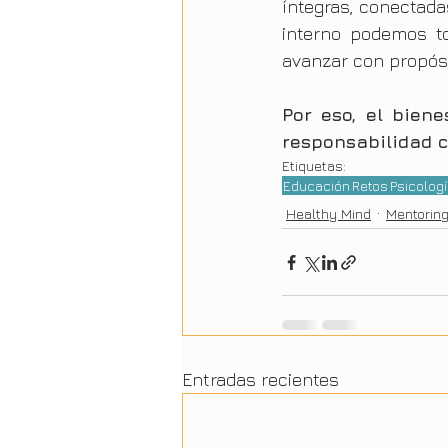
íntegras, conectada
interno podemos t
avanzar con propósi
Por eso, el bien
responsabilidad c
Etiquetas:
Educación
Retos
Psicolog
Healthy Mind
Mentorin
Entradas recientes