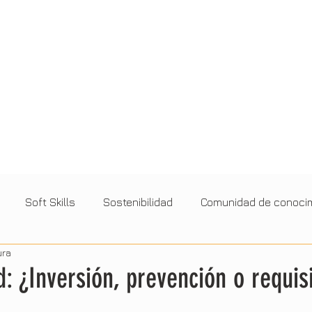
Soft Skills
Sostenibilidad
Comunidad de conoci
ura
Clima
Formación
Progreso Profesional
Familia
: ¿Inversión, prevención o requis