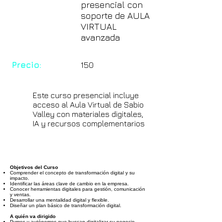
presencial con
soporte de AULA
VIRTUAL
avanzada
Precio:
150
Este curso presencial incluye
acceso al Aula Virtual de Sabio
Valley con materiales digitales,
IA y recursos complementarios
Objetivos del Curso
Comprender el concepto de transformación digital y su
impacto.
Identificar las áreas clave de cambio en la empresa.
Conocer herramientas digitales para gestión, comunicación
y ventas.
Desarrollar una mentalidad digital y flexible.
Diseñar un plan básico de transformación digital.
A quién va dirigido
Pymes y autónomos que buscan digitalizar su negocio.