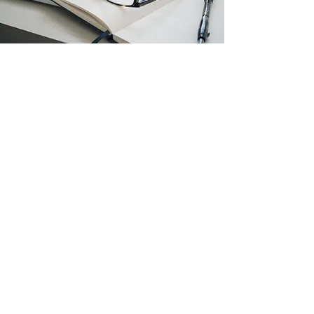
AGENDA ORIENTATIVA DE
CONTENIDOS DEL CURSO
Módulo 1: Conociendo tu tecnología
Partes básicas del ordenador y del móvil Sistemas
operativos (Windows, Android, iOS) Encendido, menús y
navegación
Módulo 2: Configuración y personalización
Ajustes de idioma, sonido, red y seguridad Conexión a Wi-Fi
e impresoras Gestión de almacenamiento y actualizaciones
Módulo 3: Archivos, carpetas y formatos
Tipos de archivos y extensiones Guardar, mover y compartir
documentos Nube y almacenamiento externo
Módulo 4: Uso responsable y mantenimiento
Copias de seguridad Limpieza y optimización de dispositivos
Consejos para prolongar la vida útil del equipo