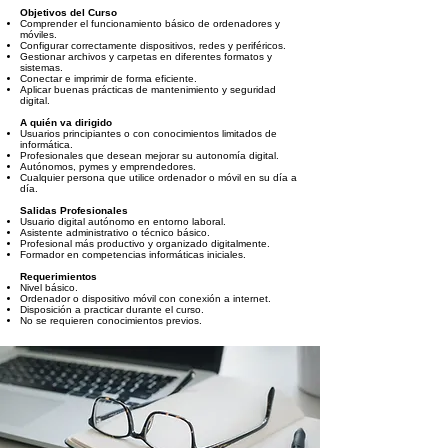
Objetivos del Curso
Comprender el funcionamiento básico de ordenadores y
móviles.
Configurar correctamente dispositivos, redes y periféricos.
Gestionar archivos y carpetas en diferentes formatos y
sistemas.
Conectar e imprimir de forma eficiente.
Aplicar buenas prácticas de mantenimiento y seguridad
digital.
A quién va dirigido
Usuarios principiantes o con conocimientos limitados de
informática.
Profesionales que desean mejorar su autonomía digital.
Autónomos, pymes y emprendedores.
Cualquier persona que utilice ordenador o móvil en su día a
día.
Salidas Profesionales
Usuario digital autónomo en entorno laboral.
Asistente administrativo o técnico básico.
Profesional más productivo y organizado digitalmente.
Formador en competencias informáticas iniciales.
Requerimientos
Nivel básico.
Ordenador o dispositivo móvil con conexión a internet.
Disposición a practicar durante el curso.
No se requieren conocimientos previos.