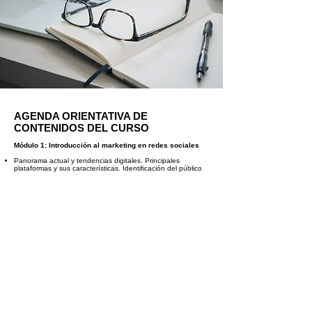
AGENDA ORIENTATIVA DE
CONTENIDOS DEL CURSO
Módulo 1: Introducción al marketing en redes sociales
Panorama actual y tendencias digitales. Principales
plataformas y sus características. Identificación del público
objetivo.
Módulo 2: Estrategia y planificación de contenidos
Cómo definir objetivos y calendario editorial. Tipos de
contenido según fase del cliente. Herramientas gratuitas de
planificación.
Módulo 3: Creación de publicaciones efectivas
Diseño visual y redacción persuasiva. Tono de marca y
coherencia comunicativa. Buenas prácticas en interacción y
engagement.
Módulo 4: Medición y mejora continua
Métricas esenciales y análisis de resultados. Interpretación
de datos y optimización. Casos prácticos y conclusiones