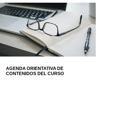
AGENDA ORIENTATIVA DE
CONTENIDOS DEL CURSO
Módulo 1: Marco legal de la prevención
Ley 31/1995 y normativa asociada. Responsabilidades y
sanciones. Principios preventivos.
Módulo 2: Organización de la prevención
Modalidades preventivas. Evaluación de riesgos.
Coordinación de actividades empresariales.
Módulo 3: Vigilancia de la salud y formación
Protocolos de control médico. Planes de formación
obligatoria. Comunicación y cultura preventiva.
Módulo 4: Auditoría y mejora continua