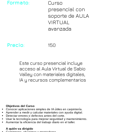
Formato:
Curso
presencial con
soporte de AULA
VIRTUAL
avanzada
Precio:
150
Este curso presencial incluye
acceso al Aula Virtual de Sabio
Valley con materiales digitales,
IA y recursos complementarios
Objetivos del Curso
Conocer aplicaciones simples de IA útiles en carpintería.
Aprender a medir y calcular materiales con ayuda digital.
Detectar errores o defectos antes del corte.
Usar la tecnología para mejorar seguridad y mantenimiento.
Aumentar la eficiencia del trabajo diario en el taller.
A quién va dirigido
Carpinteros, ebanistas y montadores.