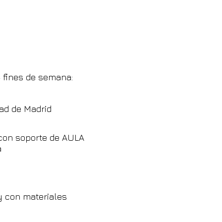
4 fines de semana:
ad de Madrid
con soporte de AULA
a
y con materiales