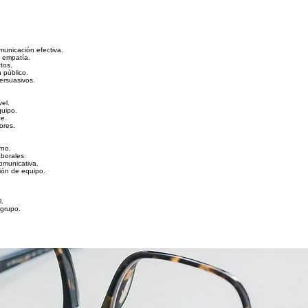
municación efectiva.
a empatía.
tos.
n público.
ersuasivos.
vel.
quipo.
te.
ores.
rno.
borales.
omunicativa.
ión de equipo.
l.
 grupo.