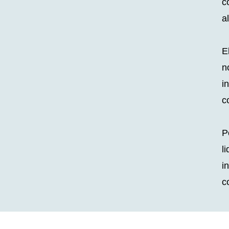
c
a
E
n
i
c
P
l
i
c