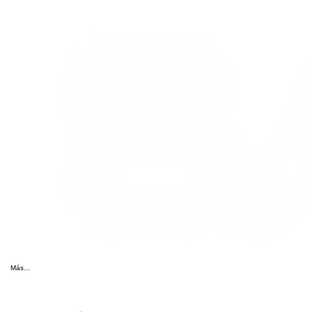
Más...