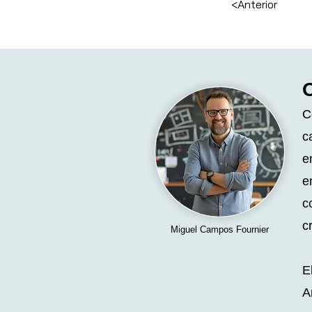
<Anterior
O
C
c
e
e
c
c
Miguel Campos Fournier
E
A