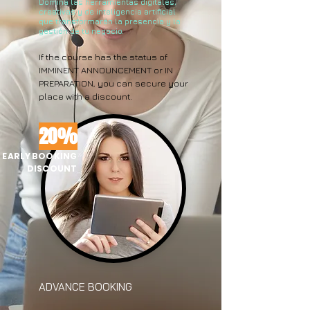
Domina las herramientas digitales,
creativas y de inteligencia artificial
que transformarán la presencia y la
gestión de tu negocio.
If the course has the status of
IMMINENT ANNOUNCEMENT or IN
PREPARATION, you can secure your
place with a discount.
20%
EARLY BOOKING
DISCOUNT
ADVANCE BOOKING