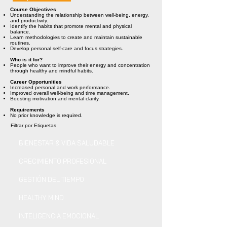
Course Objectives
Understanding the relationship between well-being, energy,
and productivity.
Identify the habits that promote mental and physical
balance.
Learn methodologies to create and maintain sustainable
routines.
Develop personal self-care and focus strategies.
Who is it for?
People who want to improve their energy and concentration
through healthy and mindful habits.
Career Opportunities
Increased personal and work performance.
Improved overall well-being and time management.
Boosting motivation and mental clarity.
Requirements
No prior knowledge is required.
Filtrar por Etiquetas
BIENESTAR & VIDA SALUDABLE
CRECIMIENTO PROFESIONAL
GESTIÓN DEL TIEMPO
HEALTHY MIND
INTELIGENCIA EMOCIONAL