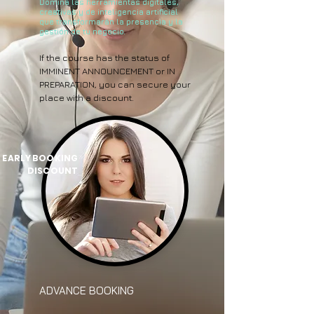
Domina las herramientas digitales,
creativas y de inteligencia artificial
que transformarán la presencia y la
gestión de tu negocio.
If the course has the status of
IMMINENT ANNOUNCEMENT or IN
PREPARATION, you can secure your
place with a discount.
EARLY BOOKING
DISCOUNT
ADVANCE BOOKING