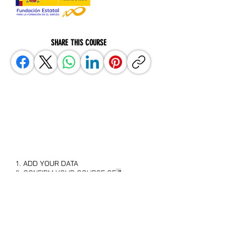
SHARE THIS COURSE
BOOK YOUR PLACE NOW
AND YOU WILL HAVE A
DISCOUNT OF UP TO 30%
ADD YOUR DATA
CONFIRM YOUR COURSE OF
"
YOU CAN NOW BOOK IT
"
OR
"IN PREPARATION"
.
SELECT WHERE WE SEND YOU
THE PAYMENT LINK.
YOU WILL RECEIVE ALL THE