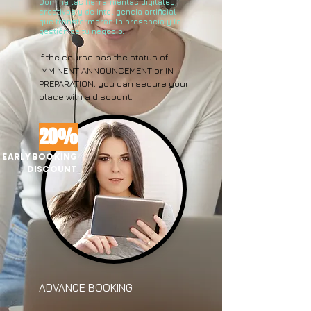
Domina las herramientas digitales,
creativas y de inteligencia artificial
que transformarán la presencia y la
gestión de tu negocio.
If the course has the status of
IMMINENT ANNOUNCEMENT or IN
PREPARATION, you can secure your
place with a discount.
20%
EARLY BOOKING
DISCOUNT
ADVANCE BOOKING