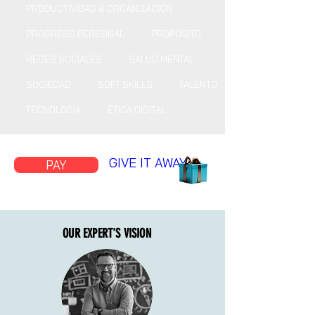
PRODUCTIVIDAD & ORGANIZACIÓN
PROGRESO PERSONAL
PROPÓSITO
REDES SOCIALES
SALUD MENTAL
SOCIEDAD
SOFT SKILLS
TALENTO
TECNOLOGÍA
ÉTICA DIGITAL
GIVE IT AWAY
PAY
OUR EXPERT'S VISION