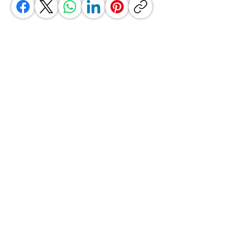
BOOK YOUR PLACE NOW
AND YOU WILL HAVE A
DISCOUNT OF UP TO 30%
ADD YOUR DATA
CONFIRM YOUR COURSE OF
"
YOU CAN NOW BOOK IT
"
OR
"IN PREPARATION"
.
SELECT WHERE WE SEND YOU
THE PAYMENT LINK.
YOU WILL RECEIVE ALL THE
COURSE DETAILS (DATES...) AND
THE PAYMENT LINK WITH THE
DISCOUNT APPLIED.