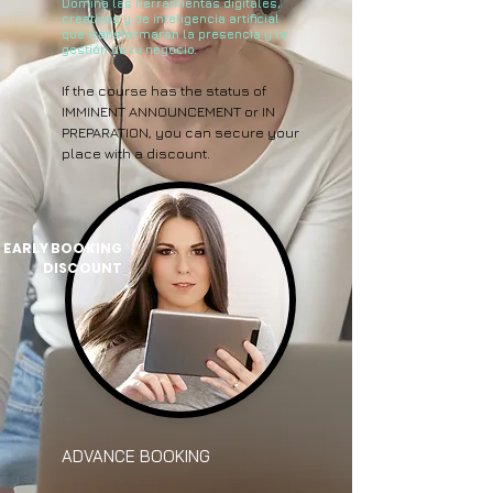
Domina las herramientas digitales,
creativas y de inteligencia artificial
que transformarán la presencia y la
gestión de tu negocio.
If the course has the status of
IMMINENT ANNOUNCEMENT or IN
PREPARATION, you can secure your
place with a discount.
EARLY BOOKING
DISCOUNT
ADVANCE BOOKING