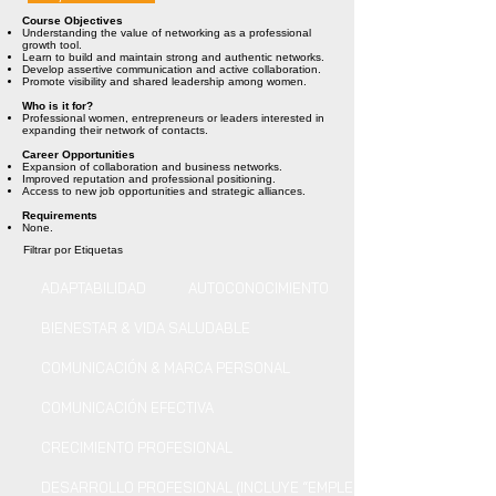
Course Objectives
Understanding the value of networking as a professional
growth tool.
Learn to build and maintain strong and authentic networks.
Develop assertive communication and active collaboration.
Promote visibility and shared leadership among women.
Who is it for?
Professional women, entrepreneurs or leaders interested in
expanding their network of contacts.
Career Opportunities
Expansion of collaboration and business networks.
Improved reputation and professional positioning.
Access to new job opportunities and strategic alliances.
Requirements
None.
Filtrar por Etiquetas
ADAPTABILIDAD
AUTOCONOCIMIENTO
BIENESTAR & VIDA SALUDABLE
COMUNICACIÓN & MARCA PERSONAL
COMUNICACIÓN EFECTIVA
CRECIMIENTO PROFESIONAL
DESARROLLO PROFESIONAL (INCLUYE “EMPLEO”)