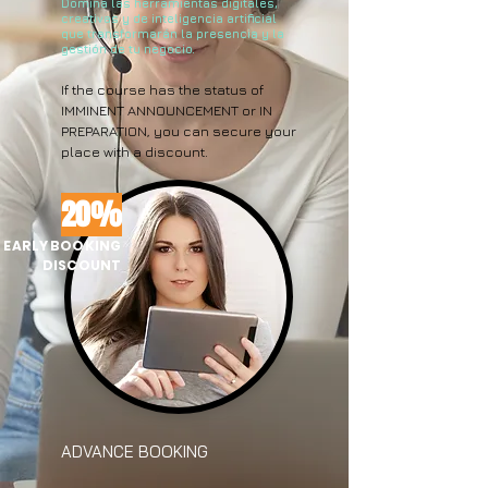
Domina las herramientas digitales,
creativas y de inteligencia artificial
que transformarán la presencia y la
gestión de tu negocio.
If the course has the status of
IMMINENT ANNOUNCEMENT or IN
PREPARATION, you can secure your
place with a discount.
20%
EARLY BOOKING
DISCOUNT
ADVANCE BOOKING