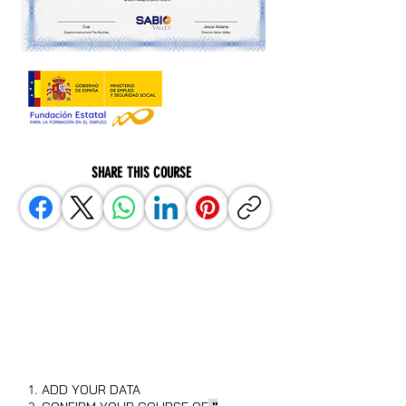
SHARE THIS COURSE
BOOK YOUR PLACE NOW
AND YOU WILL HAVE A
DISCOUNT OF UP TO 30%
ADD YOUR DATA