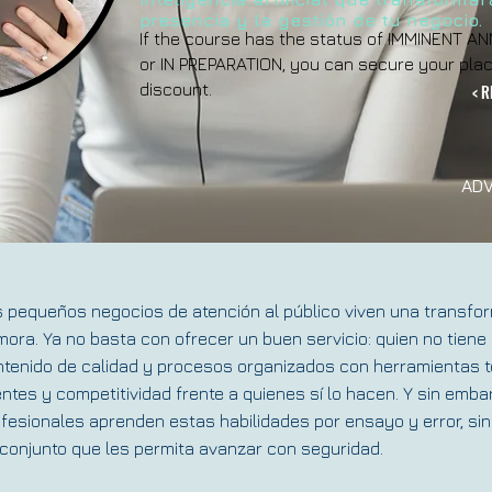
presencia y la gestión de tu negocio.
If the course has the status of IMMINENT
or IN PREPARATION, you can secure your plac
discount.
< R
ADV
 pequeños negocios de atención al público viven una transfor
ora. Ya no basta con ofrecer un buen servicio: quien no tiene p
tenido de calidad y procesos organizados con herramientas tec
entes y competitividad frente a quienes sí lo hacen. Y sin emba
fesionales aprenden estas habilidades por ensayo y error, sin 
conjunto que les permita avanzar con seguridad.