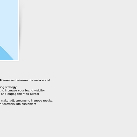
differences between the main social
ing strategy.
to increase your brand visibility.
s and engagement to attract
make adjustments to improve results.
 followers into customers