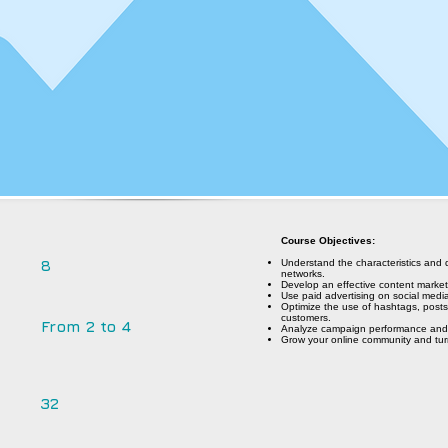
Course Objectives:
8
Understand the characteristics and 
networks.
Develop an effective content market
Use paid advertising on social media 
Optimize the use of hashtags, post
customers.
From 2 to 4
Analyze campaign performance and 
Grow your online community and turn
32