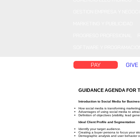
GESTION EMPRESA Y NEGOC
MARKETING Y PUBLICIDAD
PROGRESO PROFESIONAL
SOFTWARE Y PROGRAMACIO
PAY
GIVE
GUIDANCE AGENDA FOR 
Introduction to Social Media for Busines
How social media is transforming marketing
Advantages of using social media to attrac
Definition of objectives (visibility, lead gene
Ideal Client Profile and Segmentation
Identify your target audience.
Creating a buyer persona to focus your str
Demographic analysis and user behavior on