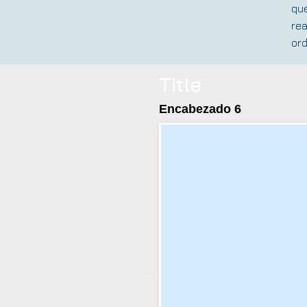
que
rea
ord
Title
Encabezado 6