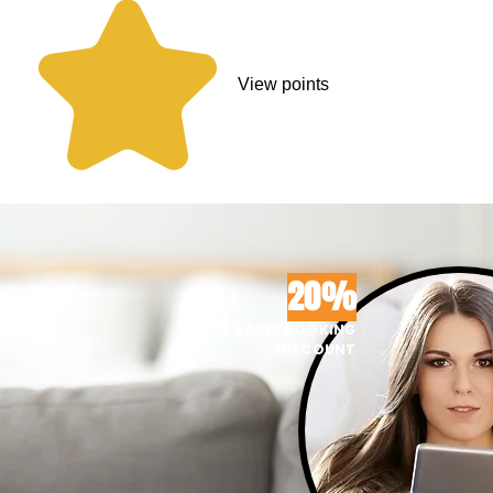
View points
20%
EARLY BOOKING
DISCOUNT