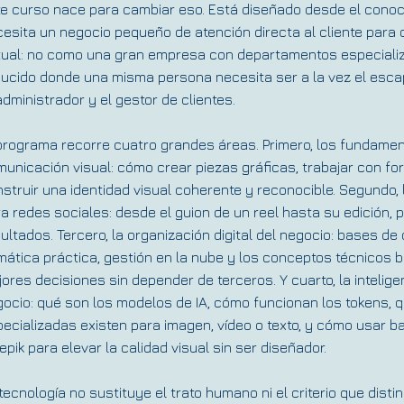
e curso nace para cambiar eso. Está diseñado desde el conoci
esita un negocio pequeño de atención directa al cliente para c
tual: no como una gran empresa con departamentos especializ
ucido donde una misma persona necesita ser a la vez el esca
administrador y el gestor de clientes.
programa recorre cuatro grandes áreas. Primero, los fundamen
unicación visual: cómo crear piezas gráficas, trabajar con fo
struir una identidad visual coherente y reconocible. Segundo,
a redes sociales: desde el guion de un reel hasta su edición, p
ultados. Tercero, la organización digital del negocio: bases de 
mática práctica, gestión en la nube y los conceptos técnicos 
ores decisiones sin depender de terceros. Y cuarto, la inteligenc
ocio: qué son los modelos de IA, cómo funcionan los tokens, 
ecializadas existen para imagen, vídeo o texto, y cómo usar
epik para elevar la calidad visual sin ser diseñador.
tecnología no sustituye el trato humano ni el criterio que dist