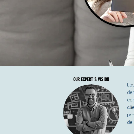
OUR EXPERT'S VISION
Los
dem
con
cli
pro
de 