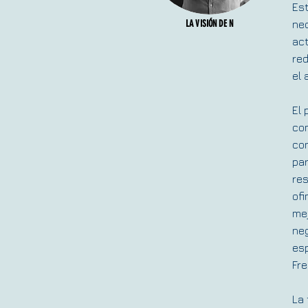
Est
LA VISIÓN DE N
nec
ac
red
el 
El 
com
con
par
res
ofi
mej
neg
esp
Fre
La 