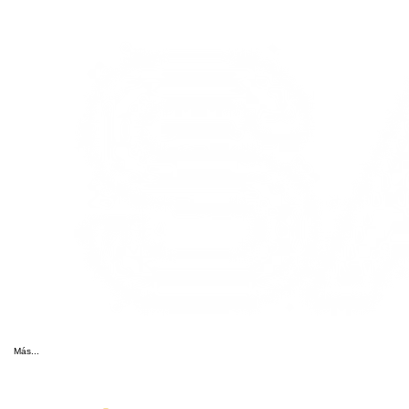
Más...