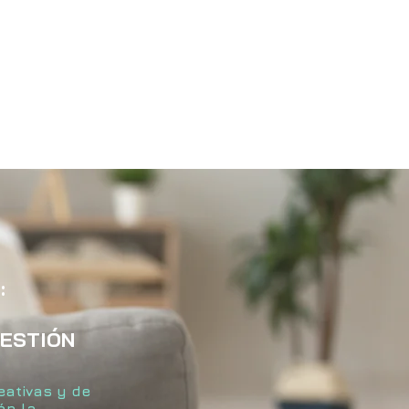
:
GESTIÓN
eativas y de
án la