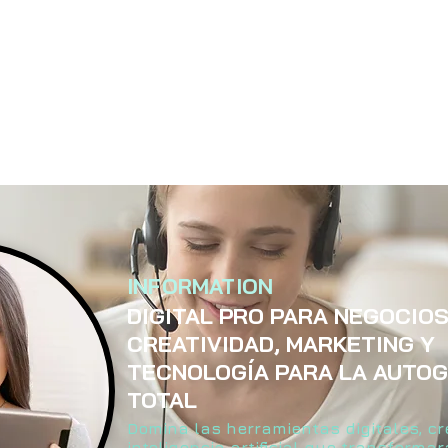
INFORMATION
DIGITAL PRO PARA NEGOCIOS
CREATIVIDAD, MARKETING Y
TECNOLOGÍA PARA LA AUTO
TOTAL
Domina las herramientas digitales, cr
inteligencia artificial que transformar