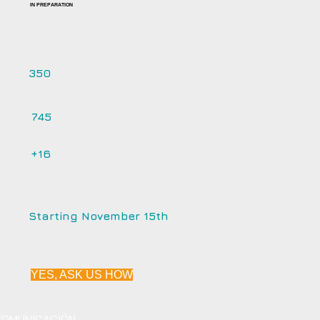
IN PREPARATION
350
745
+16
Starting November 15th
YES, ASK US HOW
COMUNICACIÓN