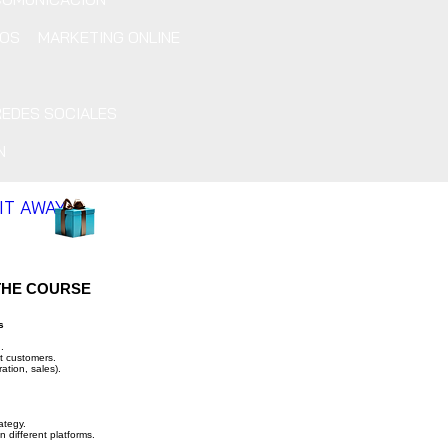
IOS
MARKETING ONLINE
REDES SOCIALES
N
 IT AWAY
THE COURSE
s
.
t customers.
ration, sales).
ategy.
 different platforms.