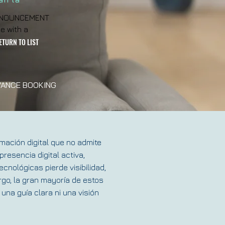
 ANNOUNCEMENT
e with a
ETURN TO LIST
ANCE BOOKING
mación digital que no admite
resencia digital activa,
nológicas pierde visibilidad,
rgo, la gran mayoría de estos
una guía clara ni una visión