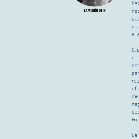
Est
LA VISIÓN DE N
nec
ac
red
el 
El 
com
con
par
res
ofi
mej
neg
esp
Fre
La 