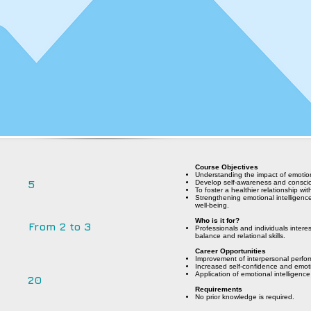
Course Objectives
Understanding the impact of emotion
5
Develop self-awareness and conscio
To foster a healthier relationship wi
Strengthening emotional intelligenc
well-being.
Who is it for?
From 2 to 3
Professionals and individuals intere
balance and relational skills.
Career Opportunities
Improvement of interpersonal perfo
Increased self-confidence and emotio
Application of emotional intelligenc
20
Requirements
No prior knowledge is required.