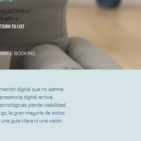
 ANNOUNCEMENT
e with a
ETURN TO LIST
ANCE BOOKING
mación digital que no admite
resencia digital activa,
nológicas pierde visibilidad,
rgo, la gran mayoría de estos
una guía clara ni una visión