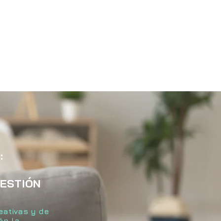
:
GESTIÓN
eativas y de
án la