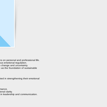
s on personal and professional life.
us emotional regulation.
th change and uncertainty.
e as the foundation of sustainable
sted in strengthening their emotional
rmance.
nal clarity.
e in leadership and communication.