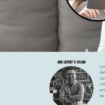
OUR EXPERT'S VISION
Los
dem
con
cli
pro
de 