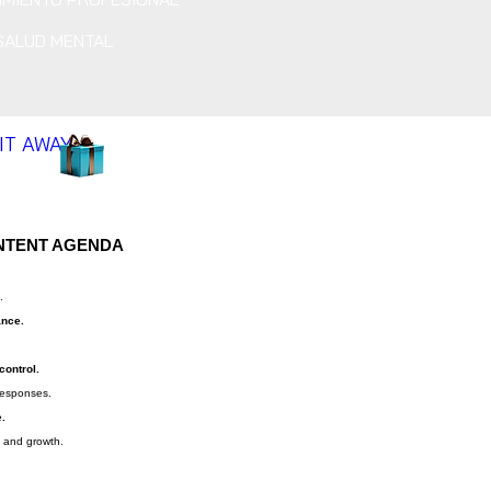
SALUD MENTAL
 IT AWAY
NTENT AGENDA
.
ance.
control.
responses.
e.
h and growth.