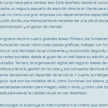
e curso nace para cambiar eso. Está diseñado desde el conoci
esita un negocio pequeño de atención directa al cliente para c
tual: no como una gran empresa con departamentos especializ
ucido donde una misma persona necesita ser a la vez el esca
administrador y el gestor de clientes.
programa recorre cuatro grandes áreas. Primero, los fundamen
unicación visual: cómo crear piezas gráficas, trabajar con fo
struir una identidad visual coherente y reconocible. Segundo,
a redes sociales: desde el guion de un reel hasta su edición, p
ultados. Tercero, la organización digital del negocio: bases de 
mática práctica, gestión en la nube y los conceptos técnicos 
ores decisiones sin depender de terceros. Y cuarto, la inteligenc
ocio: qué son los modelos de IA, cómo funcionan los tokens, 
ecializadas existen para imagen, vídeo o texto, y cómo usar
epik para elevar la calidad visual sin ser diseñador.
tecnología no sustituye el trato humano ni el criterio que dist