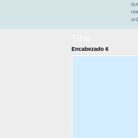
que
rea
ord
Title
Encabezado 6