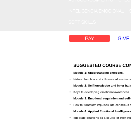
INTELIGENCIA EMOCIONAL
SOFT SKILLS
PAY
GIVE
SUGGESTED COURSE CO
Module 1: Understanding emotions.
Nature, function and influence of emotions
Module 2: Self-knowledge and inner bal
Keys to developing emotional awareness.
Module 3: Emotional regulation and self-
How to transform impulses into conscious 
Module 4: Applied Emotional Intelligenc
Integrate emotions as a source of strengt