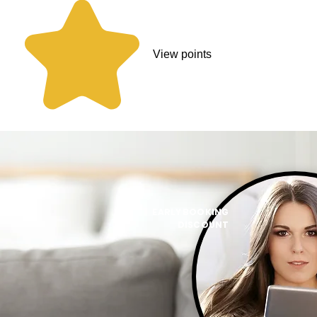
View points
EARLY BOOKING
DISCOUNT