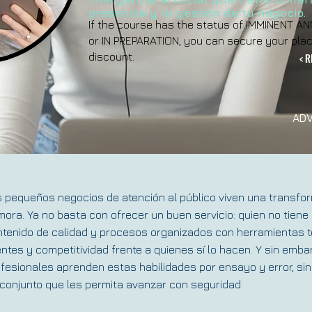
presencia y la gestión de tu negocio.
If the course has the status of IMMINENT
or IN PREPARATION, you can secure your plac
discount.
< R
ADV
 pequeños negocios de atención al público viven una transfor
ora. Ya no basta con ofrecer un buen servicio: quien no tiene p
tenido de calidad y procesos organizados con herramientas tec
entes y competitividad frente a quienes sí lo hacen. Y sin emba
fesionales aprenden estas habilidades por ensayo y error, sin 
conjunto que les permita avanzar con seguridad.