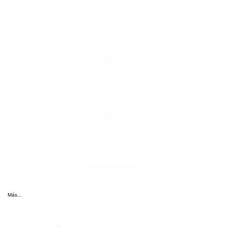
Más...