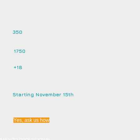
350
1750
+18
Starting November 15th
Yes, ask us how
IMIENTO PROFESIONAL