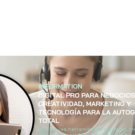
INFORMATION
DIGITAL PRO PARA NEGOCIOS
CREATIVIDAD, MARKETING Y
TECNOLOGÍA PARA LA AUTO
TOTAL
Domina las herramientas digitales, cr
inteligencia artificial que transformar