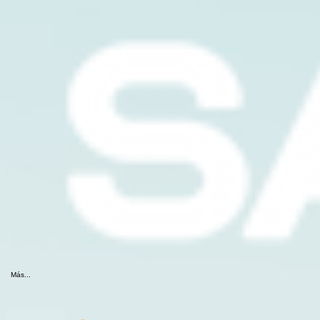
Más...