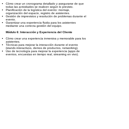
Cómo crear un cronograma detallado y asegurarse de que
todas las actividades se realicen según lo previsto.
Planificación de la logística del evento: montaje,
organización del espacio, registro de asistentes.
Gestión de imprevistos y resolución de problemas durante el
evento.
Garantizar una experiencia fluida para los asistentes
mediante una correcta gestión del equipo.
Módulo 6: Interacción y Experiencia del Cliente
Cómo crear una experiencia inmersiva y memorable para los
asistentes.
Técnicas para mejorar la interacción durante el evento
(stands interactivos, demos de productos, networking).
Uso de tecnología para mejorar la experiencia (apps de
eventos, encuestas en tiempo real, streaming en vivo).
Estrategias para mantener el contacto con los asistentes
después del evento.
Módulo 7: Medición y Análisis del Evento
Cómo medir el éxito del evento mediante la recopilación de
datos y feedback de los asistentes.
Evaluación del retorno de la inversión (ROI) y análisis de los
KPIs establecidos.
Herramientas para recopilar y analizar datos del evento:
encuestas, informes de ventas, análisis de redes sociales.
Análisis de las lecciones aprendidas y oportunidades de
mejora para futuros eventos.
Módulo 8: Proyecto Final
Creación de un plan integral para un evento comercial
basado en un caso real o ficticio.
Definición de objetivos, presupuesto, promoción y
planificación logística.
Presentación del proyecto con evaluación de los resultados
esperados y el éxito del evento.
Retroalimentación y ajustes para mejorar el plan de futuros