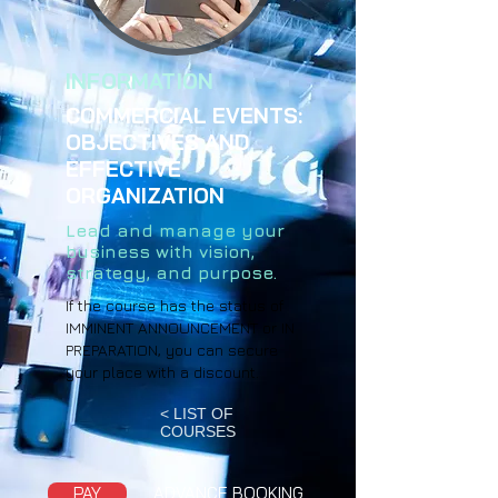
INFORMATION
COMMERCIAL EVENTS:
OBJECTIVES AND
EFFECTIVE
ORGANIZATION
Lead and manage your
business with vision,
strategy, and purpose.
If the course has the status of
IMMINENT ANNOUNCEMENT or IN
PREPARATION, you can secure
your place with a discount.
< LIST OF
COURSES
PAY
ADVANCE BOOKING