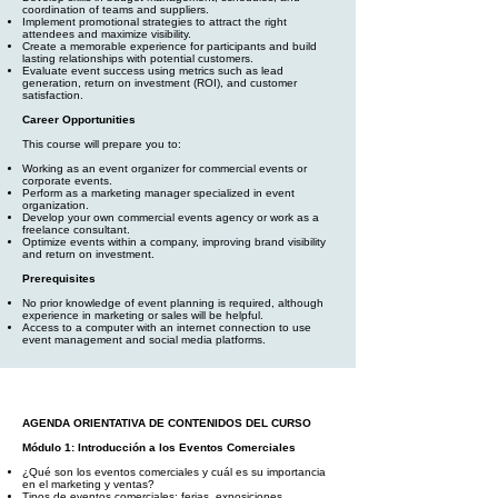
coordination of teams and suppliers.
Implement promotional strategies to attract the right
attendees and maximize visibility.
Create a memorable experience for participants and build
lasting relationships with potential customers.
Evaluate event success using metrics such as lead
generation, return on investment (ROI), and customer
satisfaction.
Career Opportunities
This course will prepare you to:
Working as an event organizer for commercial events or
corporate events.
Perform as a marketing manager specialized in event
organization.
Develop your own commercial events agency or work as a
freelance consultant.
Optimize events within a company, improving brand visibility
and return on investment.
Prerequisites
No prior knowledge of event planning is required, although
experience in marketing or sales will be helpful.
Access to a computer with an internet connection to use
event management and social media platforms.
AGENDA ORIENTATIVA DE CONTENIDOS DEL CURSO
Módulo 1: Introducción a los Eventos Comerciales
¿Qué son los eventos comerciales y cuál es su importancia
en el marketing y ventas?
Tipos de eventos comerciales: ferias, exposiciones,