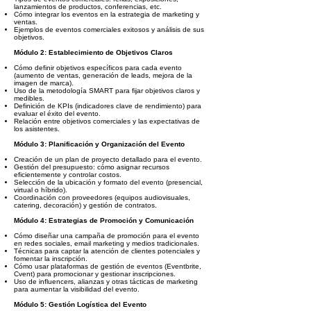
lanzamientos de productos, conferencias, etc.
Cómo integrar los eventos en la estrategia de marketing y
ventas.
Ejemplos de eventos comerciales exitosos y análisis de sus
objetivos.
Módulo 2: Establecimiento de Objetivos Claros
Cómo definir objetivos específicos para cada evento
(aumento de ventas, generación de leads, mejora de la
imagen de marca).
Uso de la metodología SMART para fijar objetivos claros y
medibles.
Definición de KPIs (indicadores clave de rendimiento) para
evaluar el éxito del evento.
Relación entre objetivos comerciales y las expectativas de
los asistentes.
Módulo 3: Planificación y Organización del Evento
Creación de un plan de proyecto detallado para el evento.
Gestión del presupuesto: cómo asignar recursos
eficientemente y controlar costos.
Selección de la ubicación y formato del evento (presencial,
virtual o híbrido).
Coordinación con proveedores (equipos audiovisuales,
catering, decoración) y gestión de contratos.
Módulo 4: Estrategias de Promoción y Comunicación
Cómo diseñar una campaña de promoción para el evento
en redes sociales, email marketing y medios tradicionales.
Técnicas para captar la atención de clientes potenciales y
fomentar la inscripción.
Cómo usar plataformas de gestión de eventos (Eventbrite,
Cvent) para promocionar y gestionar inscripciones.
Uso de influencers, alianzas y otras tácticas de marketing
para aumentar la visibilidad del evento.
Módulo 5: Gestión Logística del Evento