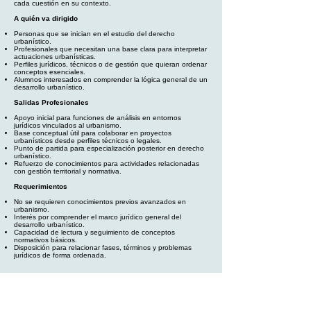
cada cuestión en su contexto.
A quién va dirigido
Personas que se inician en el estudio del derecho
urbanístico.
Profesionales que necesitan una base clara para interpretar
actuaciones urbanísticas.
Perfiles jurídicos, técnicos o de gestión que quieran ordenar
conceptos esenciales.
Alumnos interesados en comprender la lógica general de un
desarrollo urbanístico.
Salidas Profesionales
Apoyo inicial para funciones de análisis en entornos
jurídicos vinculados al urbanismo.
Base conceptual útil para colaborar en proyectos
urbanísticos desde perfiles técnicos o legales.
Punto de partida para especialización posterior en derecho
urbanístico.
Refuerzo de conocimientos para actividades relacionadas
con gestión territorial y normativa.
Requerimientos
No se requieren conocimientos previos avanzados en
urbanismo.
Interés por comprender el marco jurídico general del
desarrollo urbanístico.
Capacidad de lectura y seguimiento de conceptos
normativos básicos.
Disposición para relacionar fases, términos y problemas
jurídicos de forma ordenada.