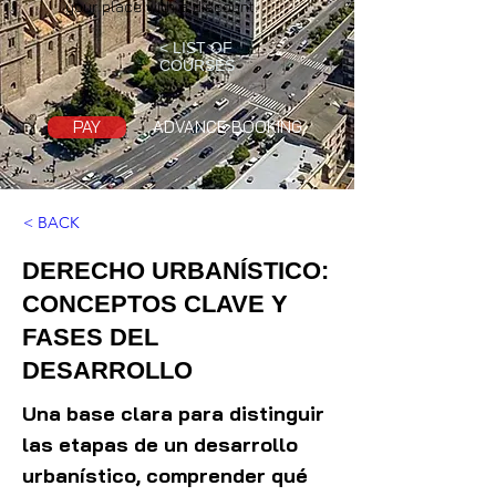
your place with a discount.
< LIST OF
COURSES
PAY
ADVANCE BOOKING
< BACK
DERECHO URBANÍSTICO:
CONCEPTOS CLAVE Y
FASES DEL
DESARROLLO
Una base clara para distinguir
las etapas de un desarrollo
urbanístico, comprender qué