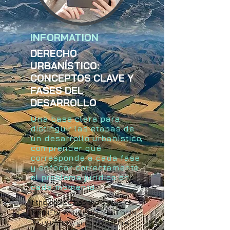
INFORMATION
DERECHO
URBANÍSTICO:
CONCEPTOS CLAVE Y
FASES DEL
DESARROLLO
Una base clara para
distinguir las etapas de
un desarrollo urbanístico,
comprender qué
corresponde a cada fase
y enfocar correctamente
el problema jurídico en
cada momento.
If the course has the status of
IMMINENT ANNOUNCEMENT or IN
PREPARATION, you can secure