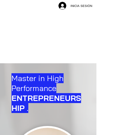
INICIA SESIÓN
Master in High
Performance
ENTREPRENEURS
HIP
.