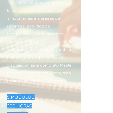
en distintos tipos de empresa
tales como promotoras
inmobiliarias, empresas de
reformas, estudios de
Interiorismo, productoras de
cine, televisión y teatro, cadenas
de tiendas, empresas de jardines,
hoteles y otros, ponemos a tu
disposición este completo Master
diseñado la conocida y reputada
profesional Marisa Gutierrez.
5 MÓDULOS
300 HORAS