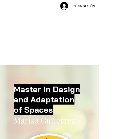
INICIA SESIÓN
Master
in Design
and
Adaptation
of
Spaces
Marisa Gutierrez