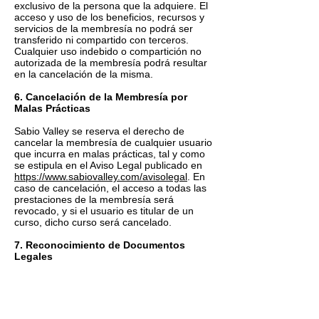
exclusivo de la persona que la adquiere. El
acceso y uso de los beneficios, recursos y
servicios de la membresía no podrá ser
transferido ni compartido con terceros.
Cualquier uso indebido o compartición no
autorizada de la membresía podrá resultar
en la cancelación de la misma.
6. Cancelación de la Membresía por
Malas Prácticas
Sabio Valley se reserva el derecho de
cancelar la membresía de cualquier usuario
que incurra en malas prácticas, tal y como
se estipula en el Aviso Legal publicado en
https://www.sabiovalley.com/avisolegal
. En
caso de cancelación, el acceso a todas las
prestaciones de la membresía será
revocado, y si el usuario es titular de un
curso, dicho curso será cancelado.
7. Reconocimiento de Documentos
Legales
El usuario de la membresía "Miembro Elite"
reconoce haber leído y comprendido el
Aviso Legal publicado en
https://www.sabiovalley.com/avisolegal
y la