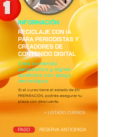
INFORMACIÓN
RECICLAJE CON IA
PARA PERIODISTAS Y
CREADORES DE
CONTENIDO DIGITAL
Crea contenido
periodístico y digital
auténtico con apoyo
tecnológico.
Si el curso tiene el estado de EN
PREPARACIÓN, podrás asegurar tu
plaza con descuento.
< LISTADO CURSOS
PAGO
RESERVA ANTICIPADA