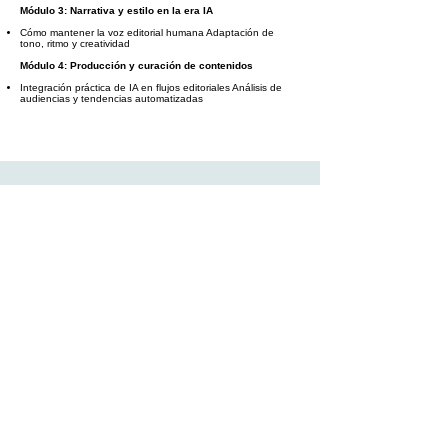
Módulo 3: Narrativa y estilo en la era IA
Cómo mantener la voz editorial humana Adaptación de
tono, ritmo y creatividad
Módulo 4: Producción y curación de contenidos
Integración práctica de IA en flujos editoriales Análisis de
audiencias y tendencias automatizadas
En el mismo momento que finalices
este curso, recibiras un diploma
acreditativo: