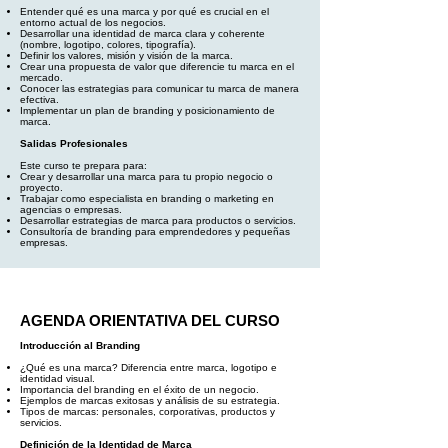
Entender qué es una marca y por qué es crucial en el
entorno actual de los negocios.
Desarrollar una identidad de marca clara y coherente
(nombre, logotipo, colores, tipografía).
Definir los valores, misión y visión de la marca.
Crear una propuesta de valor que diferencie tu marca en el
mercado.
Conocer las estrategias para comunicar tu marca de manera
efectiva.
Implementar un plan de branding y posicionamiento de
marca.
Salidas Profesionales
Este curso te prepara para:
Crear y desarrollar una marca para tu propio negocio o
proyecto.
Trabajar como especialista en branding o marketing en
agencias o empresas.
Desarrollar estrategias de marca para productos o servicios.
Consultoría de branding para emprendedores y pequeñas
empresas.
AGENDA ORIENTATIVA DEL CURSO
Introducción al Branding
¿Qué es una marca? Diferencia entre marca, logotipo e
identidad visual.
Importancia del branding en el éxito de un negocio.
Ejemplos de marcas exitosas y análisis de su estrategia.
Tipos de marcas: personales, corporativas, productos y
servicios.
Definición de la Identidad de Marca