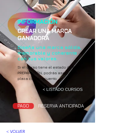
INFORMACIÓN
CREAR UNA MARCA
GANADORA
Diseña una marca sólida,
memorable y coherente
con tus valores.
Si el curso tiene el estado de EN
PREPARACIÓN, podrás asegurar tu
plaza con descuento.
< LISTADO CURSOS
PAGO
RESERVA ANTICIPADA
< VOLVER