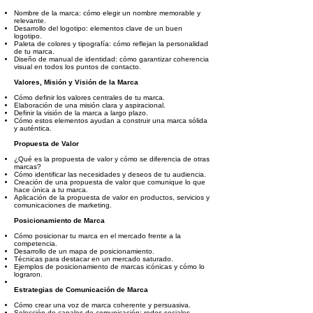
Nombre de la marca: cómo elegir un nombre memorable y
relevante.
Desarrollo del logotipo: elementos clave de un buen
logotipo.
Paleta de colores y tipografía: cómo reflejan la personalidad
de tu marca.
Diseño de manual de identidad: cómo garantizar coherencia
visual en todos los puntos de contacto.
Valores, Misión y Visión de la Marca
Cómo definir los valores centrales de tu marca.
Elaboración de una misión clara y aspiracional.
Definir la visión de la marca a largo plazo.
Cómo estos elementos ayudan a construir una marca sólida
y auténtica.
Propuesta de Valor
¿Qué es la propuesta de valor y cómo se diferencia de otras
marcas?
Cómo identificar las necesidades y deseos de tu audiencia.
Creación de una propuesta de valor que comunique lo que
hace única a tu marca.
Aplicación de la propuesta de valor en productos, servicios y
comunicaciones de marketing.
Posicionamiento de Marca
Cómo posicionar tu marca en el mercado frente a la
competencia.
Desarrollo de un mapa de posicionamiento.
Técnicas para destacar en un mercado saturado.
Ejemplos de posicionamiento de marcas icónicas y cómo lo
lograron.
Estrategias de Comunicación de Marca
Cómo crear una voz de marca coherente y persuasiva.
Selección de canales de comunicación: redes sociales,