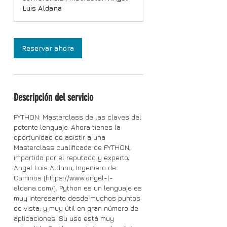
r
Luis Aldana
a
c
i
ó
Reservar ahora
n
v
a
r
í
Descripción del servicio
a
PYTHON: Masterclass de las claves del
potente lenguaje. Ahora tienes la
oportunidad de asistir a una
Masterclass cualificada de PYTHON,
impartida por el reputado y experto,
Angel Luis Aldana, Ingeniero de
Caminos (https://www.angel-l-
aldana.com/). Python es un lenguaje es
muy interesante desde muchos puntos
de vista, y muy útil en gran número de
aplicaciones. Su uso está muy