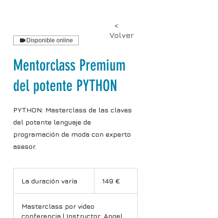
<
Volver
Disponible online
Mentorclass Premium
del potente PYTHON
PYTHON: Masterclass de las claves
del potente lenguaje de
programación de moda con experto
asesor.
149
euros
La duración varía
L
149 €
a
d
Masterclass por video
u
conferencia | Instructor: Angel