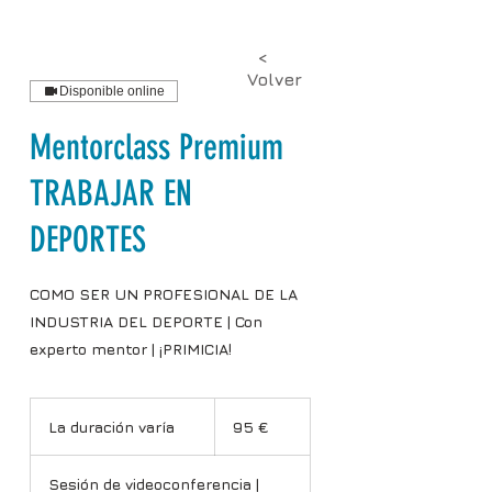
<
Volver
Disponible online
Mentorclass Premium
TRABAJAR EN
DEPORTES
COMO SER UN PROFESIONAL DE LA
INDUSTRIA DEL DEPORTE | Con
experto mentor | ¡PRIMICIA!
95
euros
La duración varía
L
95 €
a
d
Sesión de videoconferencia |