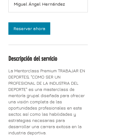
u
Miguel Ángel Hernández
r
a
c
i
Reservar ahora
ó
n
v
a
r
Descripción del servicio
í
a
La Mentorclass Premium TRABAJAR EN
DEPORTES, "COMO SER UN
PROFESIONAL DE LA INDUSTRIA DEL
DEPORTE" es una masterclass de
mentoría grupal diseñada para ofrecer
una visión completa de las
oportunidades profesionales en este
sector, así como las habilidades y
estrategias necesarias para
desarrollar una carrera exitosa en la
industria deportiva.