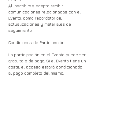
Al inscribirse, acepta recibir
comunicaciones relacionadas con el
Evento, como recordatorios,
actualizaciones y materiales de
seguimiento.
Condiciones de Participación
La participación en el Evento puede ser
gratuita o de pago. Si el Evento tiene un
coste, el acceso estará condicionado
al pago completo del mismo.
Para participar, es necesario contar con
los medios tecnológicos adecuados
(dispositivo, conexión a internet, etc.).
La organización no se responsabiliza
de los fallos técnicos que puedan
impedir su participación en el Evento.
El acceso al contenido puede requerir
una plataforma específica, cuyo uso
usted acepta bajo las condiciones que
dicha plataforma establezca.