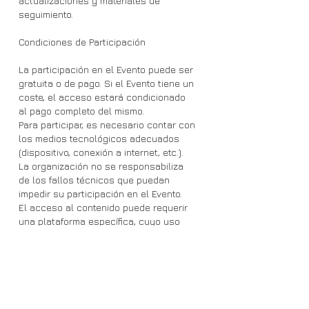
actualizaciones y materiales de
seguimiento.
Condiciones de Participación
La participación en el Evento puede ser
gratuita o de pago. Si el Evento tiene un
coste, el acceso estará condicionado
al pago completo del mismo.
Para participar, es necesario contar con
los medios tecnológicos adecuados
(dispositivo, conexión a internet, etc.).
La organización no se responsabiliza
de los fallos técnicos que puedan
impedir su participación en el Evento.
El acceso al contenido puede requerir
una plataforma específica, cuyo uso
usted acepta bajo las condiciones que
dicha plataforma establezca.
Queda prohibida la grabación,
reproducción o distribución no
autorizada del contenido del Evento.