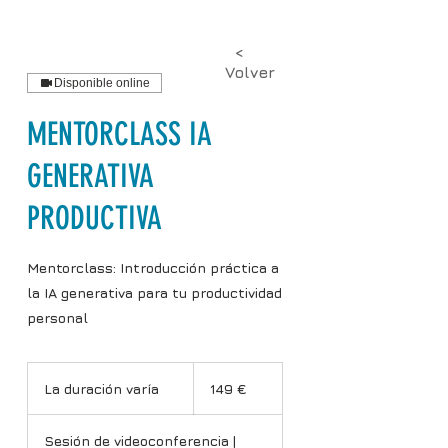
<
Volver
Disponible online
MENTORCLASS IA
GENERATIVA
PRODUCTIVA
Mentorclass: Introducción práctica a
la IA generativa para tu productividad
personal
149
euros
La duración varía
L
149 €
a
d
Sesión de videoconferencia |