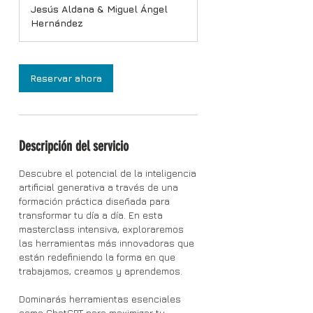
u
Jesús Aldana & Miguel Ángel
r
Hernández
a
c
i
ó
Reservar ahora
n
v
a
r
í
Descripción del servicio
a
Descubre el potencial de la inteligencia
artificial generativa a través de una
formación práctica diseñada para
transformar tu día a día. En esta
masterclass intensiva, exploraremos
las herramientas más innovadoras que
están redefiniendo la forma en que
trabajamos, creamos y aprendemos.
Dominarás herramientas esenciales
como ChatGPT para maximizar tu