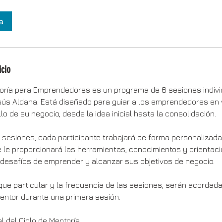
a
icio
toría para Emprendedores es un programa de 6 sesiones indivi
ús Aldana. Está diseñado para guiar a los emprendedores en 
o de su negocio, desde la idea inicial hasta la consolidación.
s sesiones, cada participante trabajará de forma personalizad
le proporcionará las herramientas, conocimientos y orientac
 desafíos de emprender y alcanzar sus objetivos de negocio.
que particular y la frecuencia de las sesiones, serán acordada
entor durante una primera sesión.
l del Ciclo de Mentoría