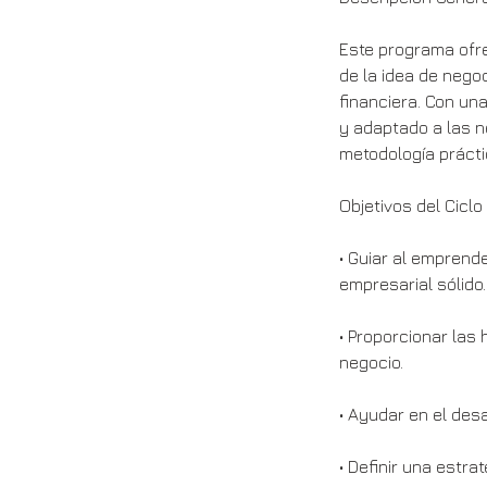
Este programa ofr
de la idea de negoc
financiera. Con un
y adaptado a las 
metodología prácti
Objetivos del Ciclo
• Guiar al emprend
empresarial sólido.
• Proporcionar las 
negocio.
• Ayudar en el des
• Definir una estr