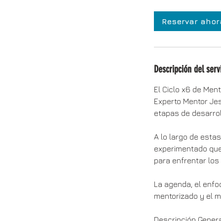
h
Reservar ahor
Descripción del serv
El Ciclo x6 de Men
Experto Mentor Jes
etapas de desarroll
A lo largo de esta
experimentado que 
para enfrentar los
La agenda, el enfo
mentorizado y el m
Descripción Genera