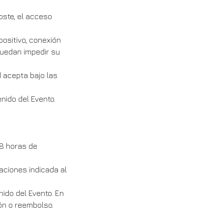
coste, el acceso
ositivo, conexión
 puedan impedir su
 acepta bajo las
nido del Evento.
48 horas de
aciones indicada al
nido del Evento. En
ón o reembolso.