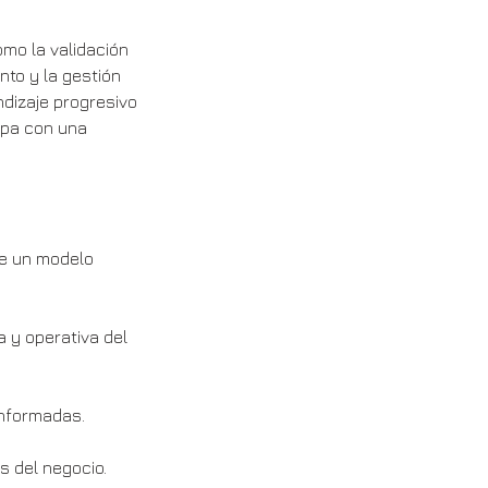
mo la validación
nto y la gestión
ndizaje progresivo
apa con una
de un modelo
a y operativa del
informadas.
s del negocio.