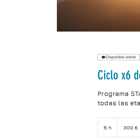
Disponible online
Ciclo x6 
Programa STA
todas las et
300
euros
6 h
6
300 €