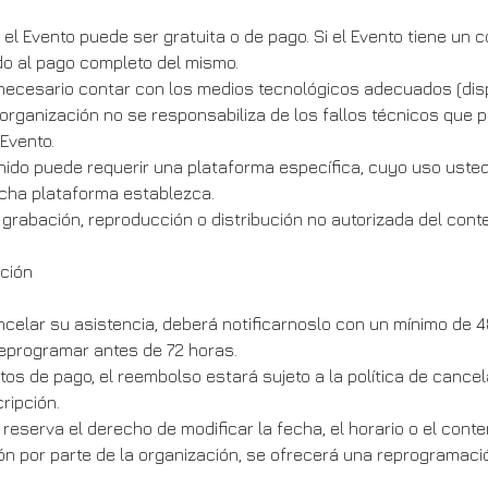
 el Evento puede ser gratuita o de pago. Si el Evento tiene un 
o al pago completo del mismo.
s necesario contar con los medios tecnológicos adecuados (disp
La organización no se responsabiliza de los fallos técnicos que
 Evento.
nido puede requerir una plataforma específica, cuyo uso usted
icha plataforma establezca.
 grabación, reproducción o distribución no autorizada del conte
ación
ncelar su asistencia, deberá notificarnoslo con un mínimo de 
reprogramar antes de 72 horas.
tos de pago, el reembolso estará sujeto a la política de cancel
ripción.
reserva el derecho de modificar la fecha, el horario o el conte
n por parte de la organización, se ofrecerá una reprogramaci