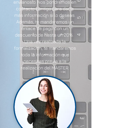
envíanoslo. Nos pondremos en
contacto contigo para darte
más información si lo deseas.
Además, te mandaremos un
enlace de pago con un
descuento de hasta un 20%.
Una vez realizada la
formalización, te mandaremos
toda la información que
necesitas previa a la
realización del MASTER.