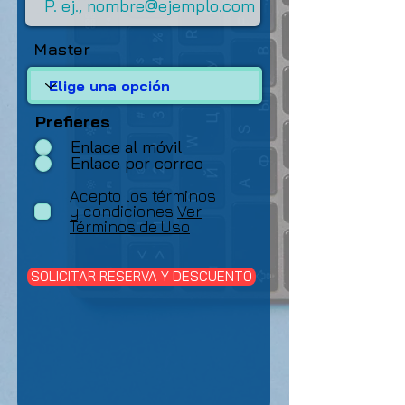
Master
Prefieres
Enlace al móvil
Enlace por correo
Acepto los términos
y condiciones
Ver
Términos de Uso
SOLICITAR RESERVA Y DESCUENTO