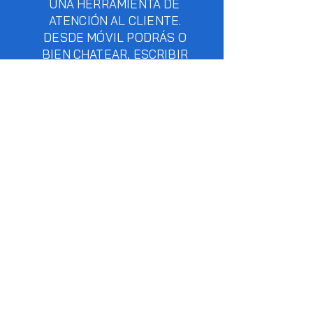
UNA HERRAMIENTA DE
ATENCIÓN AL CLIENTE.
DESDE MÓVIL PODRÁS O
BIEN CHATEAR, ESCRIBIR
POR WHATSAPP O
LLAMARNOS
DIRECTAMENTE.
!ESTAREMOS ENCANTADOS
DE ATENDERTE¡
Programa de
Afiliación