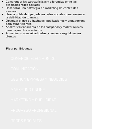
Comprender las características y diferencias entre las
principales redes sociales.
Desarrollar una estrategia de marketing de contenidos
efectiva.
Usar la publicidad pagada en redes sociales para aumentar
la visibilidad de tu marca.
Optimizar el uso de hashtags, publicaciones y engagement
para atraer clientes.
Analizar el rendimiento de las campañas y realizar ajustes
para mejorar los resultados.
Aumentar tu comunidad online y convertir seguidores en
clientes
Filtrar por Etiquetas
COMERCIO ELECTRONICO
COMUNICACIÓN
GESTION EMPRESA Y NEGOCIOS
MARKETING ONLINE
MARKETING Y PUBLICIDAD
PROGRESO PROFESIONAL
REDES SOCIALES