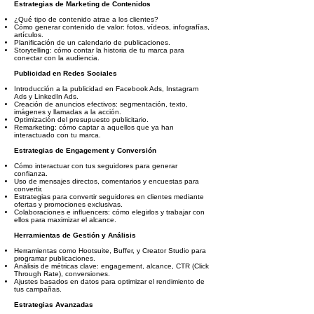
Estrategias de Marketing de Contenidos
¿Qué tipo de contenido atrae a los clientes?
Cómo generar contenido de valor: fotos, vídeos, infografías,
artículos.
Planificación de un calendario de publicaciones.
Storytelling: cómo contar la historia de tu marca para
conectar con la audiencia.
Publicidad en Redes Sociales
Introducción a la publicidad en Facebook Ads, Instagram
Ads y LinkedIn Ads.
Creación de anuncios efectivos: segmentación, texto,
imágenes y llamadas a la acción.
Optimización del presupuesto publicitario.
Remarketing: cómo captar a aquellos que ya han
interactuado con tu marca.
Estrategias de Engagement y Conversión
Cómo interactuar con tus seguidores para generar
confianza.
Uso de mensajes directos, comentarios y encuestas para
convertir.
Estrategias para convertir seguidores en clientes mediante
ofertas y promociones exclusivas.
Colaboraciones e influencers: cómo elegirlos y trabajar con
ellos para maximizar el alcance.
Herramientas de Gestión y Análisis
Herramientas como Hootsuite, Buffer, y Creator Studio para
programar publicaciones.
Análisis de métricas clave: engagement, alcance, CTR (Click
Through Rate), conversiones.
Ajustes basados en datos para optimizar el rendimiento de
tus campañas.
Estrategias Avanzadas