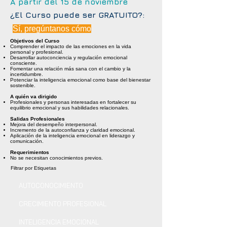
A partir del 15 de noviembre
¿El Curso puede ser GRATUITO?:
Sí, pregúntanos cómo
Objetivos del Curso
Comprender el impacto de las emociones en la vida
personal y profesional.
Desarrollar autoconciencia y regulación emocional
consciente.
Fomentar una relación más sana con el cambio y la
incertidumbre.
Potenciar la inteligencia emocional como base del bienestar
sostenible.
A quién va dirigido
Profesionales y personas interesadas en fortalecer su
equilibrio emocional y sus habilidades relacionales.
Salidas Profesionales
Mejora del desempeño interpersonal.
Incremento de la autoconfianza y claridad emocional.
Aplicación de la inteligencia emocional en liderazgo y
comunicación.
Requerimientos
No se necesitan conocimientos previos.
Filtrar por Etiquetas
AUTOCONOCIMIENTO
CRECIMIENTO PROFESIONAL
INTELIGENCIA EMOCIONAL