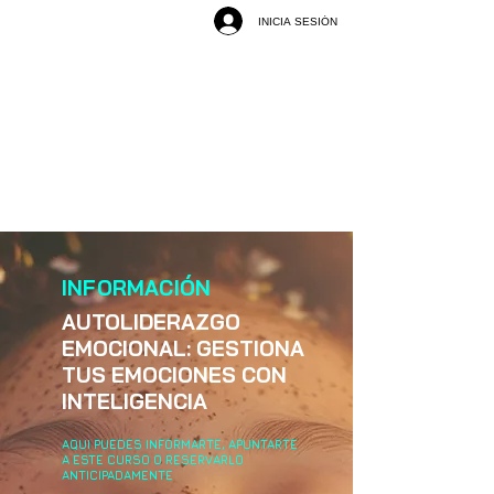
INICIA SESIÓN
INFORMACIÓN
AUTOLIDERAZGO
EMOCIONAL: GESTIONA
TUS EMOCIONES CON
INTELIGENCIA
AQUI PUEDES INFORMARTE, APUNTARTE
A ESTE CURSO O RESERVARLO
ANTICIPADAMENTE