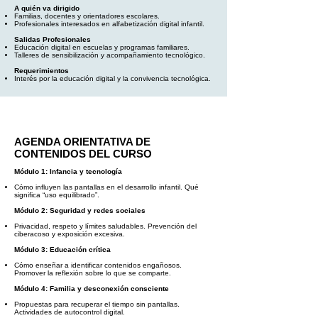
A quién va dirigido
Familias, docentes y orientadores escolares.
Profesionales interesados en alfabetización digital infantil.
Salidas Profesionales
Educación digital en escuelas y programas familiares.
Talleres de sensibilización y acompañamiento tecnológico.
Requerimientos
Interés por la educación digital y la convivencia tecnológica.
AGENDA ORIENTATIVA DE
CONTENIDOS DEL CURSO
Módulo 1: Infancia y tecnología
Cómo influyen las pantallas en el desarrollo infantil. Qué
significa “uso equilibrado”.
Módulo 2: Seguridad y redes sociales
Privacidad, respeto y límites saludables. Prevención del
ciberacoso y exposición excesiva.
Módulo 3: Educación crítica
Cómo enseñar a identificar contenidos engañosos.
Promover la reflexión sobre lo que se comparte.
Módulo 4: Familia y desconexión consciente
Propuestas para recuperar el tiempo sin pantallas.
Actividades de autocontrol digital.