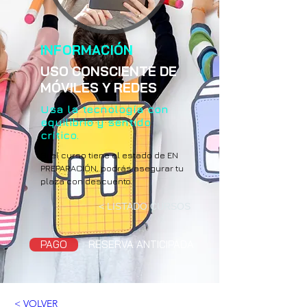
INFORMACIÓN
USO CONSCIENTE DE
MÓVILES Y REDES
Usa la tecnología con
equilibrio y sentido
crítico.
Si el curso tiene el estado de EN
PREPARACIÓN, podrás asegurar tu
plaza con descuento.
< LISTADO CURSOS
PAGO
RESERVA ANTICIPADA
< VOLVER