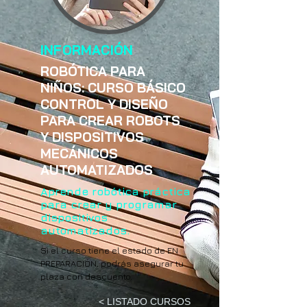
INFORMACIÓN
ROBÓTICA PARA
NIÑOS: CURSO BÁSICO
CONTROL Y DISEÑO
PARA CREAR ROBOTS
Y DISPOSITIVOS
MECÁNICOS
AUTOMATIZADOS
Aprende robótica práctica
para crear y programar
dispositivos
automatizados.
Si el curso tiene el estado de EN
PREPARACIÓN, podrás asegurar tu
plaza con descuento.
< LISTADO CURSOS