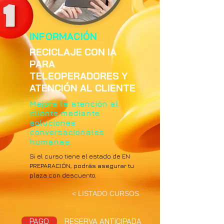
INFORMACIÓN
RECICLAJE CON IA
PARA
TELEOPERADORES Y
ATENCIÓN AL CLIENTE
Mejora la atención al
cliente mediante
soluciones
conversacionales
humanas.
Si el curso tiene el estado de EN
PREPARACIÓN, podrás asegurar tu
plaza con descuento.
< LISTADO CURSOS
PAGO
RESERVA ANTICIPADA