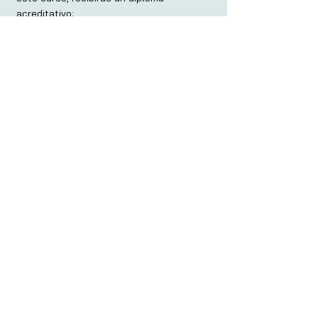
acreditativo:
Entidad organizadora autorizada
Programa de
Afiliación