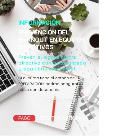
INFORMACIÓN
PREVENCIÓN DEL
BURNOUT EN EQUIPOS
DIRECTIVOS
Prevén el agotamiento
directivo con autocuidado
y equilibrio emocional.
Si el curso tiene el estado de EN
PREPARACIÓN, podrás asegurar tu
plaza con descuento.
< LISTADO CURSOS
PAGO
RESERVA ANTICIPADA