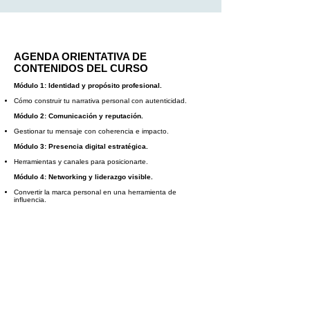
AGENDA ORIENTATIVA DE
CONTENIDOS DEL CURSO
Módulo 1: Identidad y propósito profesional.
Cómo construir tu narrativa personal con autenticidad.
Módulo 2: Comunicación y reputación.
Gestionar tu mensaje con coherencia e impacto.
Módulo 3: Presencia digital estratégica.
Herramientas y canales para posicionarte.
Módulo 4: Networking y liderazgo visible.
Convertir la marca personal en una herramienta de
influencia.
En el mismo momento que finalices
este curso, recibiras un diploma
acreditativo: