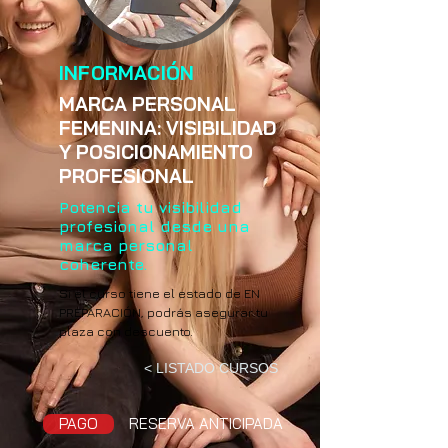
INFORMACIÓN
MARCA PERSONAL
FEMENINA: VISIBILIDAD
Y POSICIONAMIENTO
PROFESIONAL
Potencia tu visibilidad
profesional desde una
marca personal
coherente.
Si el curso tiene el estado de EN
PREPARACIÓN, podrás asegurar tu
plaza con descuento.
< LISTADO CURSOS
PAGO
RESERVA ANTICIPADA