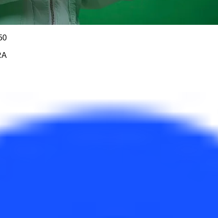
50
RA