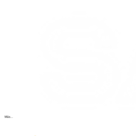
Más...