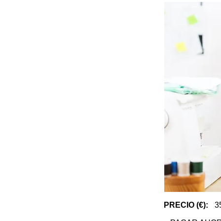
PRECIO (€):
3