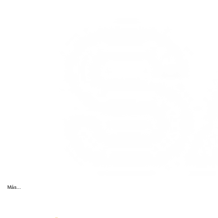
Más...