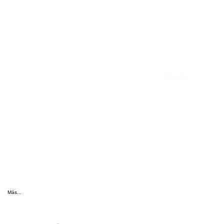
Más...