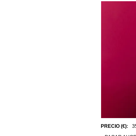
PRECIO (€):
3