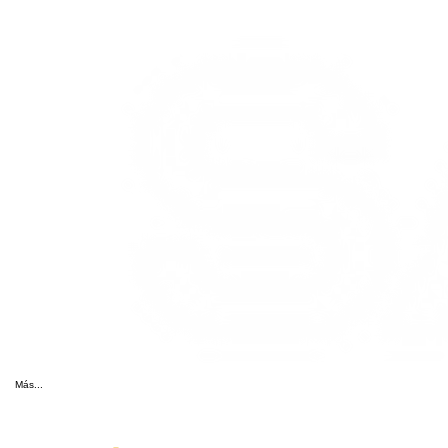
Más...