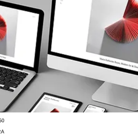
50
RA