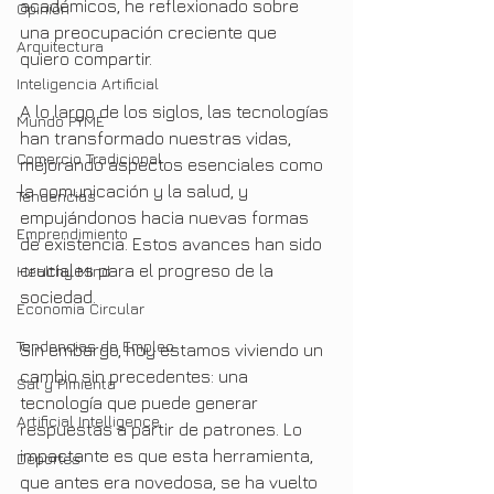
académicos, he reflexionado sobre 
Opinión
una preocupación creciente que 
Arquitectura
quiero compartir.
Inteligencia Artificial
A lo largo de los siglos, las tecnologías 
Mundo PYME
han transformado nuestras vidas, 
Comercio Tradicional
mejorando aspectos esenciales como 
la comunicación y la salud, y 
Tendencias
empujándonos hacia nuevas formas 
Emprendimiento
de existencia. Estos avances han sido 
cruciales para el progreso de la 
Healthy Mind
sociedad.
Economia Circular
Tendencias de Empleo
Sin embargo, hoy estamos viviendo un 
cambio sin precedentes: una 
Sal y Pimienta
tecnología que puede generar 
Artificial Intelligence
respuestas a partir de patrones. Lo 
impactante es que esta herramienta, 
Deportes
que antes era novedosa, se ha vuelto 