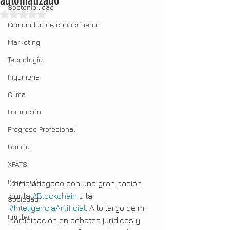
automatizado"
Sostenibilidad
Obtuvo NaN de 5 estrellas.
Comunidad de conocimiento
Marketing
Tecnología
Ingenieria
Clima
Formación
Progreso Profesional
Familia
XPATS
Psicología
Como abogado con una gran pasión 
por la 
#Blockchain
 y la 
Sociedad
#InteligenciaArtificial
. A lo largo de mi 
Empleo
participación en debates jurídicos y 