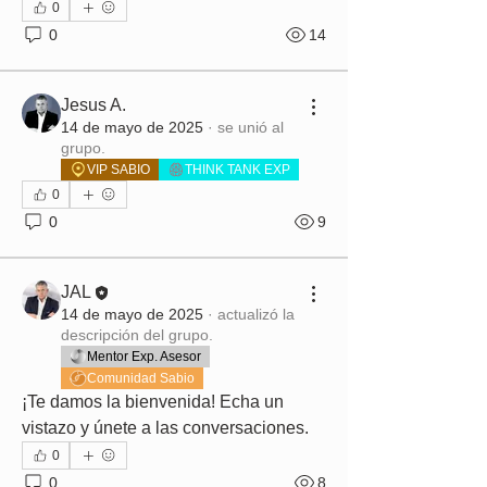
0
0
14
Jesus A.
14 de mayo de 2025
·
se unió al
grupo.
VIP SABIO
THINK TANK EXP
0
0
9
JAL
14 de mayo de 2025
·
actualizó la
descripción del grupo.
Mentor Exp. Asesor
Comunidad Sabio
¡Te damos la bienvenida! Echa un 
vistazo y únete a las conversaciones.
0
0
8