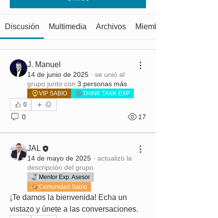
Discusión
Multimedia
Archivos
Miembros
J. Manuel
14 de junio de 2025
·
se unió al
grupo junto con
3 personas más
.
VIP SABIO
THINK TANK EXP
0
0
17
JAL
14 de mayo de 2025
·
actualizó la
descripción del grupo.
Mentor Exp. Asesor
Comunidad Sabio
¡Te damos la bienvenida! Echa un 
vistazo y únete a las conversaciones.