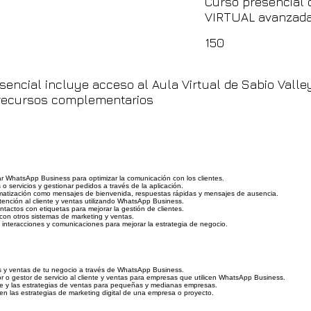
Curso presencial 
VIRTUAL avanzad
150
sencial incluye acceso al Aula Virtual de Sabio Valle
y recursos complementarios
zar WhatsApp Business para optimizar la comunicación con los clientes.
o servicios y gestionar pedidos a través de la aplicación.
omatización como mensajes de bienvenida, respuestas rápidas y mensajes de ausencia.
tención al cliente y ventas utilizando WhatsApp Business.
tactos con etiquetas para mejorar la gestión de clientes.
on otros sistemas de marketing y ventas.
s interacciones y comunicaciones para mejorar la estrategia de negocio.
s y ventas de tu negocio a través de WhatsApp Business.
o gestor de servicio al cliente y ventas para empresas que utilicen WhatsApp Business.
ente y las estrategias de ventas para pequeñas y medianas empresas.
n las estrategias de marketing digital de una empresa o proyecto.