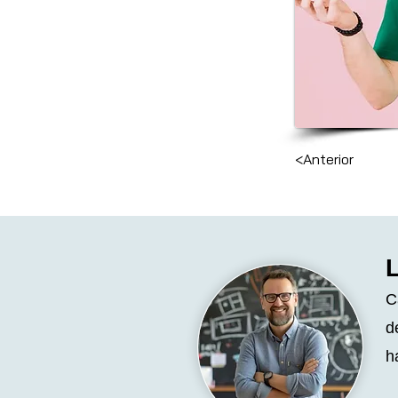
<Anterior
C
d
h