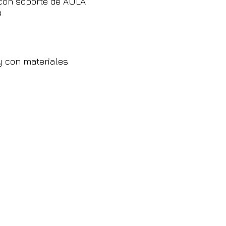
con soporte de AULA
a
y con materiales