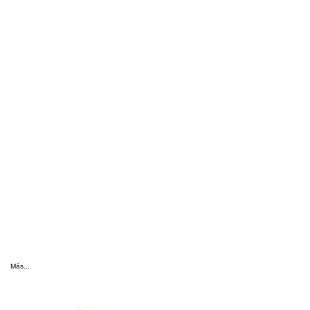
Más...