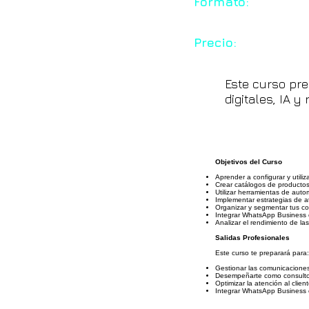
Formato:
Precio:
Este curso pre
digitales, IA 
Objetivos del Curso
Aprender a configurar y utili
Crear catálogos de productos 
Utilizar herramientas de aut
Implementar estrategias de a
Organizar y segmentar tus con
Integrar WhatsApp Business c
Analizar el rendimiento de la
Salidas Profesionales
Este curso te preparará para:
Gestionar las comunicacione
Desempeñarte como consultor 
Optimizar la atención al cli
Integrar WhatsApp Business e