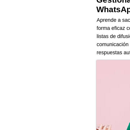
WhatsAp
Aprende a sac
forma eficaz c
listas de difu
comunicación 
respuestas aut