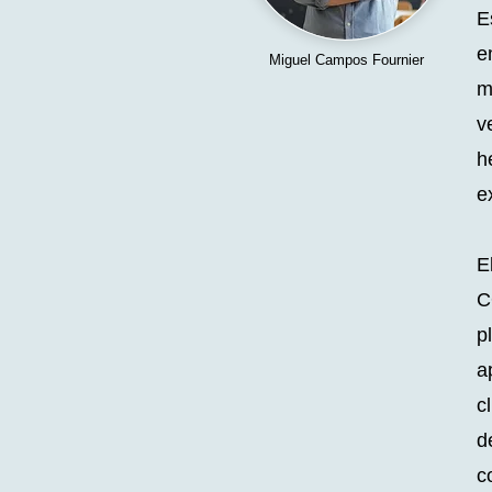
E
e
Miguel Campos Fournier
m
v
h
e
E
C
p
a
c
d
c