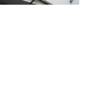
AGENDA ORIENTATIVA DE
CONTENIDOS DEL CURSO
Módulo 1: Introducción a la administración electrónica
Qué son las sedes electrónicas y cómo acceder Principales
portales: AEAT, Seguridad Social, SEPE, DGT Métodos de
identificación (Cl@ve, DNIe, certificado digital)
Módulo 2: Trámites personales y empresariales
Solicitar informes y certificados Presentar modelos tributarios
y escritos online Comunicaciones oficiales y notificaciones
electrónicas
Módulo 3: Herramientas digitales de gestión
Uso de Autofirma y Carpeta Ciudadana Cómo subir, firmar y
enviar documentos Organización de archivos y copias de
seguridad
Módulo 4: Seguridad y buenas prácticas
Evitar fraudes y webs falsas Ciberseguridad básica para
usuarios Actualización continua y recursos de ayuda