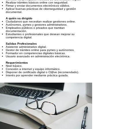
Realizar trámites básicos online con seguridad.
Firmar y enviar documentos electrónicos válidos.
Aplicar buenas prácticas de ciberseguridad y gestión
documental.
A quién va dirigido
Ciudadanos que necesitan realizar gestiones online.
Autónomos, pymes y gestores administrativos.
Empleados públicos o privados que tramitan
documentación.
Estudiantes o profesionales que desean mejorar su
competencia digital.
Salidas Profesionales
Asistente administrativo digital.
Gestor de trámites online para pymes y autónomos.
Formador en competencias digitales básicas.
Usuario avanzado en administración electrónica.
Requerimientos
Nivel básico.
Conexión a internet y equipo informático.
Disponer de certificado digital o Cl@ve (recomendado).
Interés por aprender mediante práctica guiada.