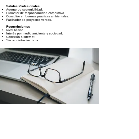
Salidas Profesionales
Agente de sostenibilidad.
Promotor de responsabilidad corporativa.
Consultor en buenas prácticas ambientales.
Facilitador de proyectos verdes.
Requerimientos
Nivel básico.
Interés por medio ambiente y sociedad.
Conexión a internet.
Sin requisitos técnicos.
AGENDA ORIENTATIVA DE
CONTENIDOS DEL CURSO
Módulo 1: Qué es la sostenibilidad
Dimensiones ambiental, social y económica Concepto de